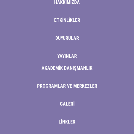
HAKKIMIZDA
ino
ETKİNLİKLER
anbet
ng Forum
DUYURULAR
 escort
YAYINLAR
ino
AKADEMİK DANIŞMANLIK
t giriş
PROGRAMLAR VE MERKEZLER
no giriş
ca escort
GALERİ
et
LİNKLER
ahis