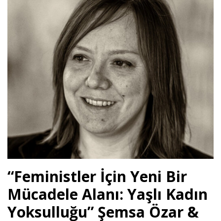
ink panel
ink panel
ink panel
ink Panel
ink panel
nk giriş
ink panel
ink Panel
“Feministler İçin Yeni Bir
ink panel
Mücadele Alanı: Yaşlı Kadın
Yoksulluğu” Şemsa Özar &
ink panel