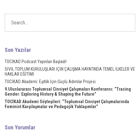
ink panel
ink
ink
acklink
Son Yazılar
ink
TOCİKAD Podcast Yayınları Başladı!
SİVİL TOPLUM KURULUŞLARI İÇİN ÇALIŞMA HAYATINDA TEMEL İLKELER VE
ink
HAKLAR EĞİTİMİ
TOCİKAD Akademi: Eşitlik İçin Güçlü Adımlar Projesi
nk satın al
9.Uluslararası Toplumsal Cinsiyet Çalışmaları Konferansı: “Tracing
Gender: Exploring History & Shaping the Future”
ink panel
TOCİKAD Akademi Söyleşileri: “Toplumsal Cinsiyet Çalışmalarında
Feminist Karşılaşmalar ve Pedagojik Yaklaşımlar”
ink panel
ink panel
Son Yorumlar
ink panel