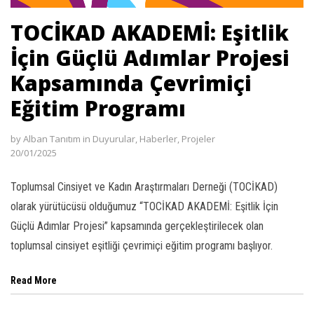
 Oku
TOCİKAD AKADEMİ: Eşitlik
İçin Güçlü Adımlar Projesi
ink
Kapsamında Çevrimiçi
ink panel
Eğitim Programı
ink panel
by
Alban Tanıtım
in
Duyurular
,
Haberler
,
Projeler
ink panel
20/01/2025
ink Panel
Toplumsal Cinsiyet ve Kadın Araştırmaları Derneği (TOCİKAD)
ink
olarak yürütücüsü olduğumuz “TOCİKAD AKADEMİ: Eşitlik İçin
Güçlü Adımlar Projesi” kapsamında gerçekleştirilecek olan
ink
toplumsal cinsiyet eşitliği çevrimiçi eğitim programı başlıyor.
ink
Read More
ink panel