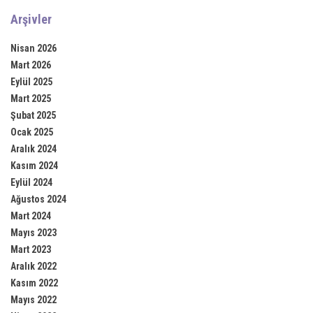
Arşivler
ink panel
Nisan 2026
ink panel
Mart 2026
Eylül 2025
ink panel
Mart 2025
Şubat 2025
ink panel
Ocak 2025
ink panel
Aralık 2024
Kasım 2024
ink panel
Eylül 2024
Ağustos 2024
ink panel
Mart 2024
Mayıs 2023
ink panel
Mart 2023
Aralık 2022
ink
Kasım 2022
ink panel
Mayıs 2022