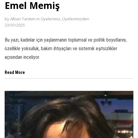
Emel Memiş
ink panel
by
Alban Tanıtım
in
Üyelerimiz
,
Üyelerimizden
ink Panel
23/01/2025
ink panel
Bu yazı, kadınlar için yaşlanmanın toplumsal ve politik boyutlarını,
ink panel
özellikle yoksulluk, bakım ihtiyaçları ve sistemik eşitsizlikler
açısından inceliyor.
ink Panel
ink Panel
Read More
ink panel
ink panel
ink panel
nk satın al