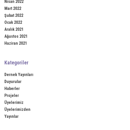
Nisan 2022
ink panel
Mart 2022
Şubat 2022
ink panel
Ocak 2022
Aralık 2021
ink panel
Ağustos 2021
Haziran 2021
ink panel
ink panel
Kategoriler
ink panel
Dernek Yayınları
ink panel
Duyurular
Haberler
ink panel
Projeler
Üyelerimiz
ink panel
Üyelerimizden
Yayınlar
ink panel