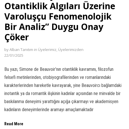
Otantiklik Algıları Üzerine
ink panel
Varoluşçu Fenomenolojik
ink panel
Bir Analiz” Duygu Onay
ink panel
Çöker
ink panel
by
Alban Tanıtım
in
Üyelerimiz
,
Üyelerimizden
22/01/2025
ink panel
Bu yazı, Simone de Beauvoir’nın otantiklik kavramını, filozofun
ink panel
felsefi metinlerinden, otobiyografilerinden ve romanlarındaki
ink panel
karakterlerinden hareketle kavrayarak, yine Beauvoircı bağlamdaki
inotantik ya da romantik ilişkinin kadınlar açısından ne minvalde bir
ink panel
baskılanma deneyimi yarattığını açığa çıkarmayı ve akademisyen
ink panel
kadınların deneyimlerinde aramayı amaçlamaktadır
ink panel
Read More