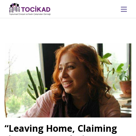
i
“Leaving Home, Claiming