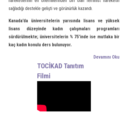
hareketlerinin en önemlilerinden biri olan feminist hareketin
sağladığı destekle gelişti ve görünürlük kazandı.
Kanada’da üniversitelerin yarısında lisans ve yüksek
lisans düzeyinde kadın çalışmaları programları
sürdürülmekte; üniversitelerin % 75’inde ise mutlaka bir
kaç kadın konulu ders bulunuyor.
Devamını Oku
TOCİKAD Tanıtım
Filmi
al