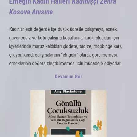
Emeğin Kadın Halleri
Kadınİşçi Zehra
Kosova Anısına
Kadınlar eşit değerde işe düşük ücretle çalışmaya, esnek,
güvencesiz ve kötü çalışma koşullarına, kadın oldukları için
işyerlerinde maruz kaldıkları şiddete, tacize, mobbinge karşı
çıkıyor, kendi çalışmalarının “ek gelir” olarak görülmemesi,
emeklerinin değersizleştirilmemesi için mücadele ediyorlar.
Devamını Gör
al