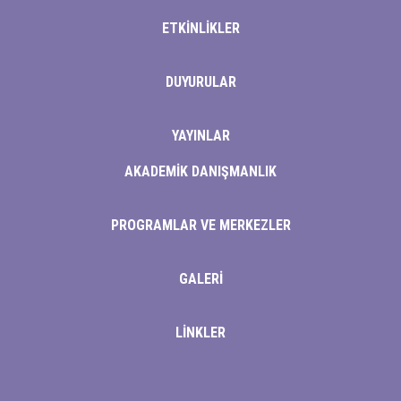
ETKİNLİKLER
DUYURULAR
al
YAYINLAR
AKADEMİK DANIŞMANLIK
PROGRAMLAR VE MERKEZLER
u
u
GALERİ
u
LİNKLER
u
ebmaster Tools