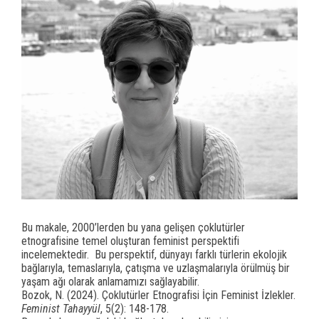
panel
panel
panel
Panel
panel
iriş
panel
Bu makale, 2000’lerden bu yana gelişen çoklutürler
etnografisine temel oluşturan feminist perspektifi
Panel
incelemektedir. Bu perspektif, dünyayı farklı türlerin ekolojik
bağlarıyla, temaslarıyla, çatışma ve uzlaşmalarıyla örülmüş bir
panel
yaşam ağı olarak anlamamızı sağlayabilir.
Bozok, N. (2024). Çoklutürler Etnografisi İçin Feminist İzlekler.
panel
Feminist Tahayyül
, 5(2): 148-178.