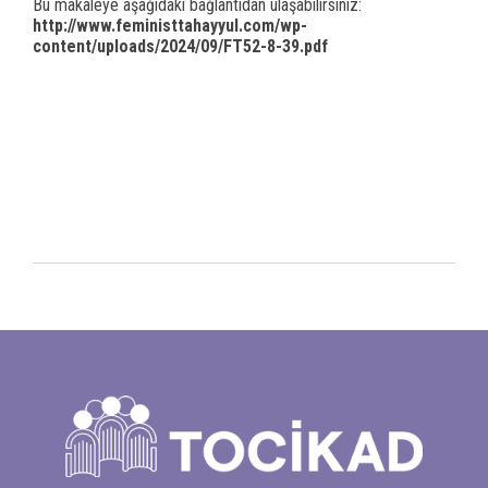
Bu makaleye aşağıdaki bağlantıdan ulaşabilirsiniz:
panel
http://www.feministtahayyul.
com/wp-
content/uploads/2024/
09/FT52-8-39.pdf
Panel
panel
panel
Panel
Panel
panel
panel
panel
atın al