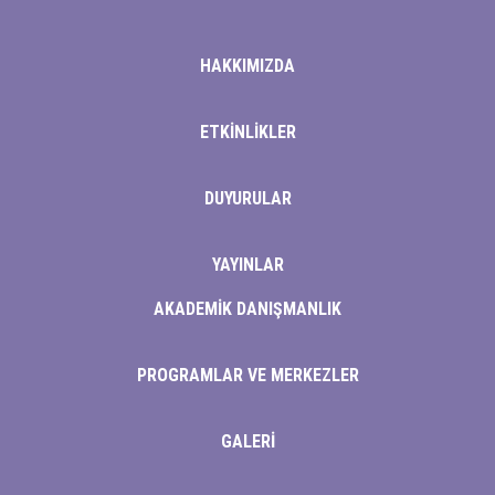
atın al
Panel
HAKKIMIZDA
panel
ETKİNLİKLER
panel
Panel
DUYURULAR
panel
YAYINLAR
panel
AKADEMİK DANIŞMANLIK
panel
PROGRAMLAR VE MERKEZLER
panel
panel
GALERİ
panel