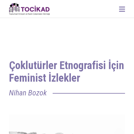
panel
panel
paketleri
Çoklutürler Etnografisi İçin
Feminist İzlekler
Nihan Bozok
panel
panel
panel
panel