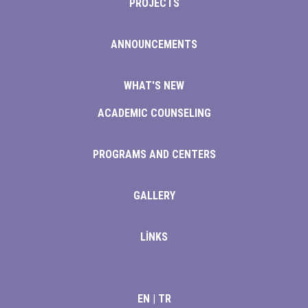
PROJECTS
nel
ANNOUNCEMENTS
nel
nel
WHAT'S NEW
nel
ACADEMIC COUNSELING
nel
PROGRAMS AND CENTERS
nel
GALLERY
nel
nel
LİNKS
nel
nel
EN
|
TR