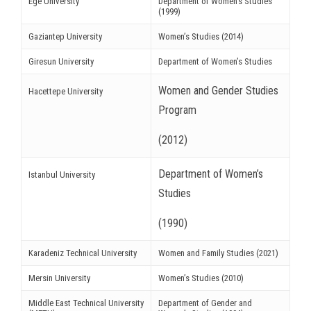
Ege University
Department of Women’s Studies
(1999)
nel
Gaziantep University
Women’s Studies (2014)
nel
Giresun University
Department of Women’s Studies
nel
Women and Gender Studies
Hacettepe University
nel
Program
nel
(2012)
nel
Department of Women’s
Istanbul University
nel
Studies
nel
(1990)
nel
Karadeniz Technical University
Women and Family Studies (2021)
Mersin University
Women’s Studies (2010)
ın al
Middle East Technical University
Department of Gender and