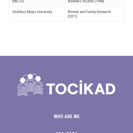
ın al
(METU)
Women’s Studies (1994)
Ondokuz Mayis University
Women and Family Research
nel
(2011)
nel
nel
nel
nel
nel
nel
nel
nel
WHO ARE WE
nel