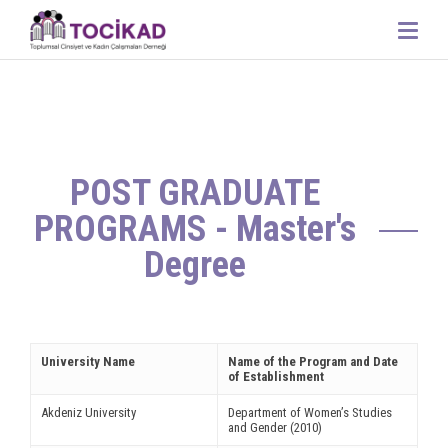
nel
nel
etleri
POST GRADUATE
PROGRAMS - Master's
Degree
nel
nel
University Name
Name of the Program and Date
of Establishment
nel
Akdeniz University
Department of Women’s Studies
and Gender (2010)
nel