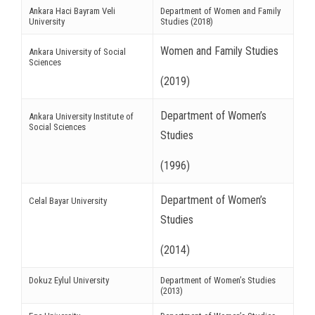
Ankara Haci Bayram Veli
Department of Women and Family
University
Studies (2018)
nel
Women and Family Studies
Ankara University of Social
nel
Sciences
(2019)
nel
Department of Women’s
nel
Ankara University Institute of
Social Sciences
Studies
nel
(1996)
iş
Department of Women’s
Celal Bayar University
nel
Studies
nel
(2014)
nel
Dokuz Eylul University
Department of Women’s Studies
(2013)
nel